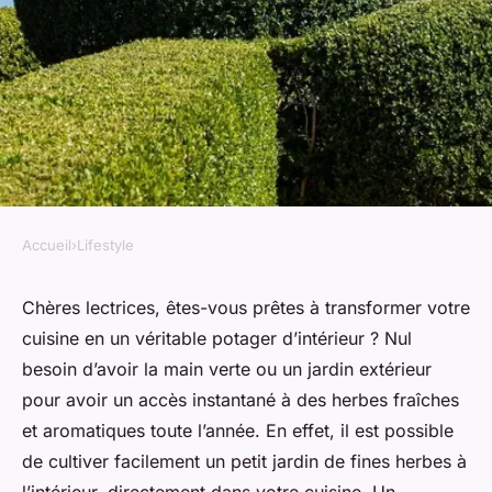
Accueil
›
Lifestyle
LIFESTYLE
Comment créer un petit jardin
Chères lectrices, êtes-vous prêtes à transformer votre
cuisine en un véritable potager d’intérieur ? Nul
de fines herbes en intérieur
besoin d’avoir la main verte ou un jardin extérieur
pour la cuisine ?
pour avoir un accès instantané à des herbes fraîches
et aromatiques toute l’année. En effet, il est possible
Théo
•
24 janvier 2024
•
3 min de lecture
de cultiver facilement un petit jardin de fines herbes à