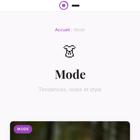
Accueil
› Mode
👗
Mode
Tendances, looks et style
MODE