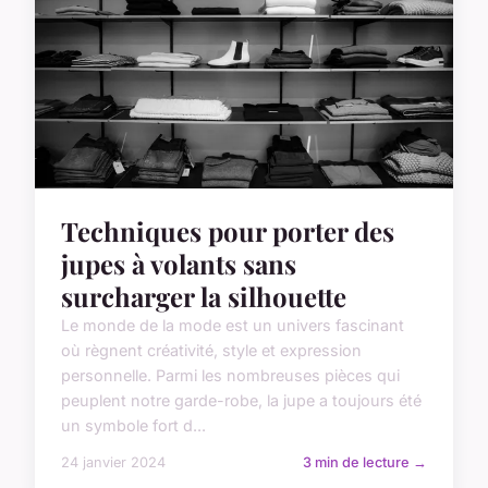
Techniques pour porter des
jupes à volants sans
surcharger la silhouette
Le monde de la mode est un univers fascinant
où règnent créativité, style et expression
personnelle. Parmi les nombreuses pièces qui
peuplent notre garde-robe, la jupe a toujours été
un symbole fort d...
24 janvier 2024
3 min de lecture →