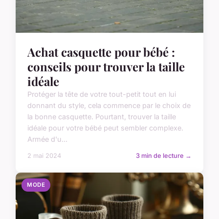
Achat casquette pour bébé :
conseils pour trouver la taille
idéale
Protéger la tête de votre tout-petit tout en lui
donnant du style, cela commence par le choix de
la bonne casquette. Pourtant, trouver la taille
idéale pour votre bébé peut sembler complexe.
Armée d'u...
2 mai 2024
3 min de lecture →
MODE