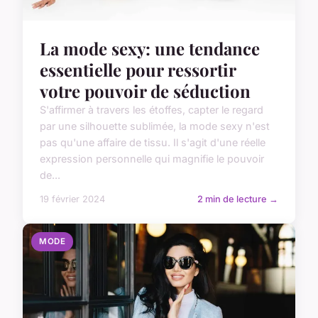
La mode sexy: une tendance
essentielle pour ressortir
votre pouvoir de séduction
S'affirmer à travers les étoffes, capter le regard
par une silhouette sublimée, la mode sexy n'est
pas qu'une affaire de tissu. Il s'agit d'une réelle
expression personnelle qui magnifie le pouvoir
de...
19 février 2024
2 min de lecture →
MODE