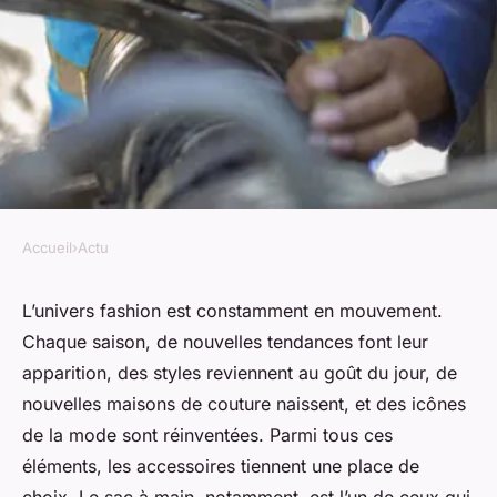
Accueil
›
Actu
ACTU
Les it-bags du moment à
L’univers
fashion
est constamment en mouvement.
Chaque saison, de nouvelles tendances font leur
connaître absolument
apparition, des styles reviennent au goût du jour, de
nouvelles maisons de couture naissent, et des icônes
Aurélie
•
14 septembre 2023
•
5 min de lecture
de la mode sont réinventées. Parmi tous ces
éléments, les accessoires tiennent une place de