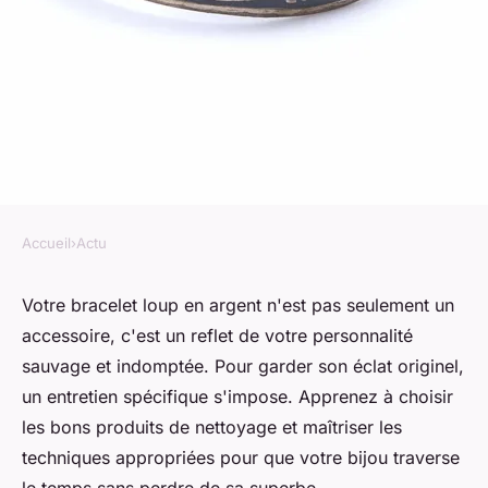
Accueil
›
Actu
ACTU
Bracelet loup en argent :
Votre bracelet loup en argent n'est pas seulement un
accessoire, c'est un reflet de votre personnalité
conseils d'entretien de
sauvage et indomptée. Pour garder son éclat originel,
l'accessoire
un entretien spécifique s'impose. Apprenez à choisir
les bons produits de nettoyage et maîtriser les
Aurélie
•
16 avril 2024
•
3 min de lecture
techniques appropriées pour que votre bijou traverse