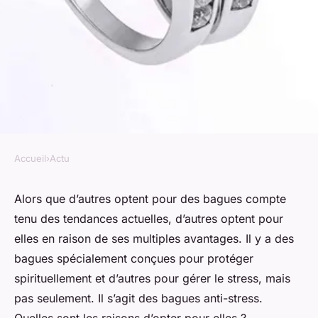
Accueil
›
Actu
ACTU
Pourquoi opter pour des
Alors que d’autres optent pour des bagues compte
tenu des tendances actuelles, d’autres optent pour
bagues anti-stress ?
elles en raison de ses multiples avantages. Il y a des
bagues spécialement conçues pour protéger
Aurélie
•
21 décembre 2023
•
2 min de lecture
spirituellement et d’autres pour gérer le stress, mais
pas seulement. Il s’agit des bagues anti-stress.